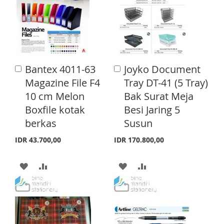
O
O
T
T
W
C
O
O
I
O
W
C
S
M
I
O
Bantex 4011-63
Joyko Document
A
A
H
P
S
M
d
d
Magazine File F4
Tray DT-41 (5 Tray)
d
d
L
A
H
P
10 cm Melon
Bak Surat Meja
t
t
o
o
Boxfile kotak
Besi Jaring 5
I
R
L
A
C
C
berkas
Susun
a
a
S
E
I
R
r
r
IDR 43.700,00
IDR 170.800,00
T
S
E
t
t
T
A
A
A
A
D
D
D
D
D
D
D
D
T
T
T
T