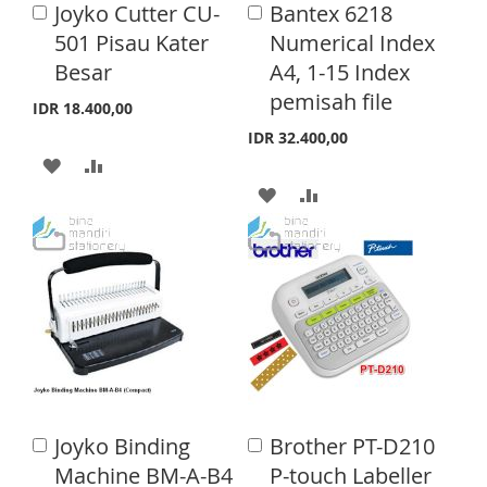
S
M
Joyko Cutter CU-
Bantex 6218
A
A
S
M
d
d
501 Pisau Kater
Numerical Index
H
P
d
d
H
P
Besar
A4, 1-15 Index
t
t
L
A
o
o
pemisah file
L
A
IDR 18.400,00
C
C
I
R
a
a
I
R
IDR 32.400,00
S
E
r
r
A
A
S
E
t
t
A
A
T
D
D
T
D
D
D
D
D
D
T
T
T
T
O
O
O
O
W
C
W
C
I
O
I
O
S
M
Joyko Binding
Brother PT-D210
A
A
S
M
d
H
P
d
Machine BM-A-B4
P-touch Labeller
d
d