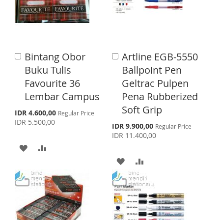
O
O
O
O
W
C
W
C
I
O
I
O
Bintang Obor
Artline EGB-5550
A
A
S
M
S
M
d
d
Buku Tulis
Ballpoint Pen
d
d
H
P
H
P
Favourite 36
Geltrac Pulpen
t
t
o
o
Lembar Campus
Pena Rubberized
L
A
L
A
C
C
Soft Grip
a
a
S
I
R
I
R
IDR 4.600,00
Regular Price
p
r
r
IDR 5.500,00
S
IDR 9.900,00
Regular Price
e
S
E
S
E
t
t
p
IDR 11.400,00
c
e
i
A
A
T
T
c
a
i
A
A
l
D
D
a
P
l
r
D
D
D
D
P
i
r
c
D
D
i
T
T
e
c
T
T
e
O
O