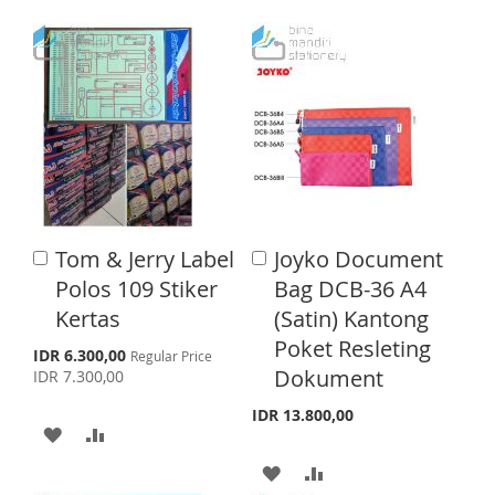
Tom & Jerry Label
Joyko Document
A
A
d
d
Polos 109 Stiker
Bag DCB-36 A4
d
d
Kertas
(Satin) Kantong
t
t
o
o
Poket Resleting
S
IDR 6.300,00
Regular Price
C
C
p
Dokument
IDR 7.300,00
a
a
e
r
r
c
IDR 13.800,00
t
t
i
A
A
a
l
D
D
A
A
P
r