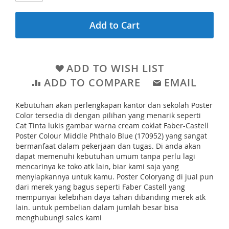
e
n
r
i
Add to Cart
y
n
g
o
ADD TO WISH LIST
f
ADD TO COMPARE
EMAIL
t
Kebutuhan akan perlengkapan kantor dan sekolah Poster
h
Color tersedia di dengan pilihan yang menarik seperti
e
Cat Tinta lukis gambar warna cream coklat Faber-Castell
Poster Colour Middle Phthalo Blue (170952) yang sangat
i
bermanfaat dalam pekerjaan dan tugas. Di anda akan
m
dapat memenuhi kebutuhan umum tanpa perlu lagi
a
mencarinya ke toko atk lain, biar kami saja yang
menyiapkannya untuk kamu. Poster Coloryang di jual pun
g
dari merek yang bagus seperti Faber Castell yang
e
mempunyai kelebihan daya tahan dibanding merek atk
lain. untuk pembelian dalam jumlah besar bisa
s
menghubungi sales kami
g