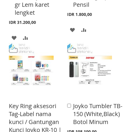
H
P
S
E
gr Lem karet
Pensil
t
t
o
o
lengket
L
A
T
IDR 1.800,00
C
C
a
a
I
R
IDR 31.200,00
r
r
A
A
S
E
t
t
A
A
D
D
T
D
D
D
D
D
D
T
T
T
T
O
O
O
O
W
C
W
C
I
O
I
O
S
M
Key Ring aksesori
Joyko Tumbler TB-
A
S
M
d
H
P
Tag-Label nama
150 (White,Black)
d
H
P
kunci / Gantungan
Botol Minum
L
A
t
o
Kunci Joyko KR-10 |
L
A
IDR 108.100,00