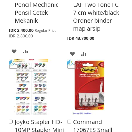
S
M
d
d
Pencil Mechanic
LAF Two Tone FC
d
d
H
P
H
P
Pensil Cetek
7 cm white/black
t
t
L
A
o
o
Mekanik
Ordner binder
L
A
C
C
map arsip
I
R
a
a
S
I
R
IDR 2.400,00
Regular Price
p
r
r
IDR 2.800,00
S
E
IDR 43.700,00
e
S
E
t
t
c
T
i
A
A
T
A
A
a
l
D
D
D
D
P
r
D
D
i
D
D
c
T
T
e
T
T
O
O
O
O
W
C
W
C
I
O
I
O
Joyko Stapler HD-
Command
A
A
S
M
S
M
d
d
10MP Stapler Mini
17067ES Small