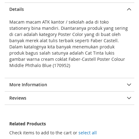
a
Details
l
Macam macam ATK kantor / sekolah ada di toko
l
stationery bina mandiri. Diantaranya produk yang sering
e
di cari adalah kategory Poster Color yang di buat oleh
r
banyak merek alat tulis terbaik seperti Faber Castell.
Dalam katalognya kita banyak menemukan produk
y
produk bagus salah satunya adalah Cat Tinta lukis
gambar warna cream coklat Faber-Castell Poster Colour
Middle Phthalo Blue (170952)
More Information
Reviews
Related Products
Check items to add to the cart or
select all