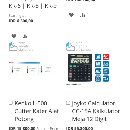
I
R
C
KR-6 | KR-8 | KR-9
a
I
R
S
E
r
A
A
Starting at
S
E
t
T
IDR 6.300,00
D
D
T
D
D
A
A
T
T
D
D
O
O
D
D
W
C
T
T
I
O
O
O
S
M
W
C
H
P
I
O
Kenko L-500
Joyko Calculator
A
A
L
A
S
M
d
d
Cutter Kater Alat
CC-15A Kalkulator
d
d
I
R
H
P
Potong
Meja 12 Digit
t
t
o
o
S
E
L
A
S
IDR 15.300,00
IDR 55.800,00
Regular Price
C
C