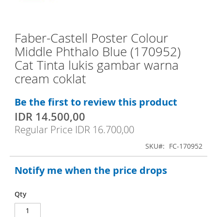
o
f
Faber-Castell Poster Colour
S
t
Middle Phthalo Blue (170952)
k
h
Cat Tinta lukis gambar warna
i
e
cream coklat
p
i
t
m
Be the first to review this product
o
a
IDR 14.500,00
S
t
g
p
Regular Price
IDR 16.700,00
h
e
e
e
c
s
SKU
FC-170952
i
b
g
a
Notify me when the price drops
e
a
l
P
g
l
r
Qty
i
l
i
n
c
e