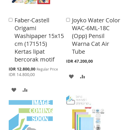
I
O
W
C
S
M
I
O
Faber-Castell
Joyko Water Color
A
A
H
P
S
M
d
d
Origami
WAC-6ML-18C
d
d
L
A
H
P
Washipaper 15x15
(Opp) Pensil
t
t
o
o
cm (171515)
Warna Cat Air
I
R
L
A
C
C
Kertas lipat
Tube
a
a
S
E
I
R
r
r
bercorak motif
IDR 47.200,00
T
S
E
t
t
S
IDR 12.800,00
Regular Price
p
T
IDR 14.800,00
A
A
e
c
D
D
i
A
A
a
D
D
l
D
D
P
T
T
r
D
D
i
c
O
O
T
T
e
W
C
O
O