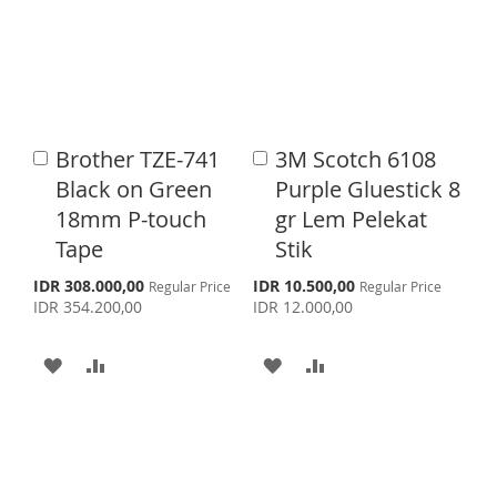
O
O
T
T
W
C
O
O
I
O
W
C
S
M
I
O
Brother TZE-741
3M Scotch 6108
A
A
H
P
S
M
d
d
Black on Green
Purple Gluestick 8
d
d
L
A
H
P
18mm P-touch
gr Lem Pelekat
t
t
o
o
Tape
Stik
I
R
L
A
C
C
a
a
S
S
E
S
I
R
IDR 308.000,00
IDR 10.500,00
Regular Price
Regular Price
p
p
r
r
IDR 354.200,00
IDR 12.000,00
e
e
T
S
E
t
t
c
c
i
i
A
A
A
A
T
a
a
l
l
D
D
D
D
P
P
r
r
D
D
D
D
i
i
c
c
T
T
T
T
e
e