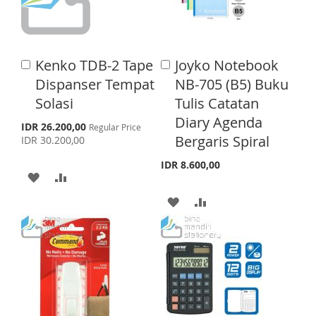
I
O
W
C
S
M
I
O
Kenko TDB-2 Tape
Joyko Notebook
A
A
H
P
S
M
d
d
Dispanser Tempat
NB-705 (B5) Buku
L
A
d
d
H
P
Solasi
Tulis Catatan
t
t
I
R
o
o
Diary Agenda
L
A
S
IDR 26.200,00
Regular Price
C
C
p
S
E
Bergaris Spiral
IDR 30.200,00
a
a
I
R
e
r
r
c
T
IDR 8.600,00
S
E
t
t
i
A
A
a
l
T
D
D
A
A
P
r
D
D
D
D
i
c
T
T
D
D
e
O
O
T
T
W
C
O
O