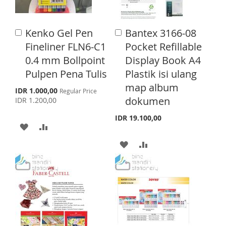
W
C
W
C
I
O
I
O
Kenko Gel Pen
Bantex 3166-08
A
A
S
M
S
M
d
d
Fineliner FLN6-C1
Pocket Refillable
d
d
H
P
H
P
0.4 mm Bollpoint
Display Book A4
t
t
o
o
Pulpen Pena Tulis
Plastik isi ulang
L
A
L
A
C
C
map album
a
a
S
I
R
I
R
IDR 1.000,00
Regular Price
p
r
r
dokumen
IDR 1.200,00
e
S
E
S
E
t
t
c
IDR 19.100,00
i
A
A
T
T
a
l
D
D
A
A
P
r
D
D
D
D
i
c
T
T
D
D
e
O
O
T
T
W
C
O
O