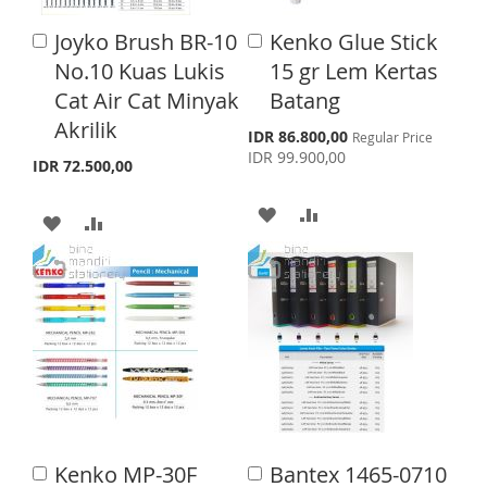
I
O
S
M
Joyko Brush BR-10
Kenko Glue Stick
A
A
S
M
d
d
No.10 Kuas Lukis
15 gr Lem Kertas
H
P
d
d
H
P
Cat Air Cat Minyak
Batang
t
t
L
A
o
o
Akrilik
L
A
S
IDR 86.800,00
Regular Price
C
C
I
R
p
IDR 99.900,00
a
a
I
R
IDR 72.500,00
e
S
E
r
r
c
S
E
t
t
i
A
A
A
A
T
a
l
T
D
D
D
D
P
r
D
D
i
D
D
c
T
T
e
T
T
O
O
O
O
W
C
W
C
I
O
I
O
Kenko MP-30F
Bantex 1465-0710
A
A
S
M