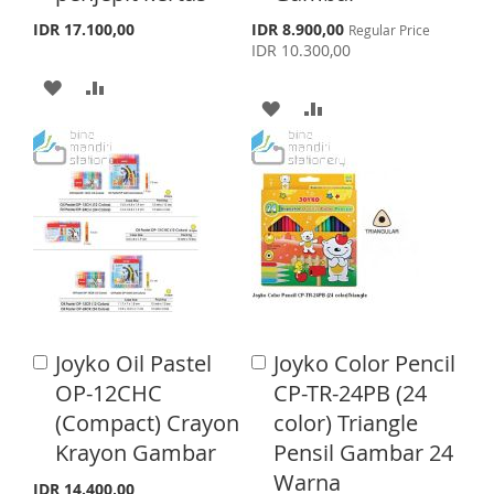
C
C
a
a
I
R
S
S
E
IDR 17.100,00
IDR 8.900,00
Regular Price
p
r
r
IDR 10.300,00
e
S
E
T
t
t
A
A
c
i
A
A
T
a
D
D
l
D
D
P
D
D
r
D
D
i
T
T
c
T
T
e
O
O
O
O
W
C
W
C
I
O
I
O
S
M
Joyko Oil Pastel
Joyko Color Pencil
A
A
S
M
d
d
OP-12CHC
CP-TR-24PB (24
H
P
d
d
H
P
(Compact) Crayon
color) Triangle
t
t
L
A
o
o
Krayon Gambar
Pensil Gambar 24
L
A
C
C
I
R
Warna
a
a
I
R
IDR 14.400,00