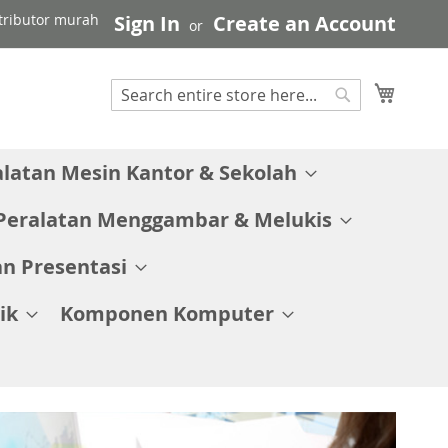
stributor murah
Sign In
Create an Account
My C
Search
Search
alatan Mesin Kantor & Sekolah
Peralatan Menggambar & Melukis
n Presentasi
ik
Komponen Komputer