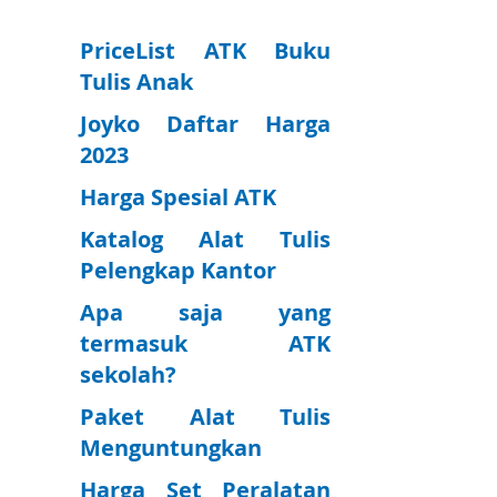
L
P
L
P
I
A
I
A
PriceList ATK Buku
Tulis Anak
S
R
S
R
Joyko Daftar Harga
T
E
T
E
2023
Harga Spesial ATK
Katalog Alat Tulis
Pelengkap Kantor
Apa saja yang
termasuk ATK
sekolah?
Paket Alat Tulis
Menguntungkan
Harga Set Peralatan