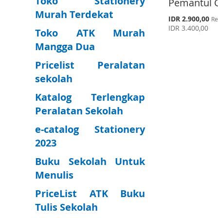
Toko Stationery
Pemantul 
Murah Terdekat
S
IDR 2.900,00
Re
p
IDR 3.400,00
Toko ATK Murah
e
c
Mangga Dua
i
Add to Cart
Add to Cart
a
Pricelist Peralatan
l
A
A
P
sekolah
r
D
A
D
A
i
Katalog Terlengkap
c
D
D
D
D
e
Peralatan Sekolah
T
D
T
D
e-catalog Stationery
O
T
O
T
2023
W
O
W
O
Buku Sekolah Untuk
I
C
I
C
Menulis
S
O
S
O
PriceList ATK Buku
H
M
H
M
Tulis Sekolah