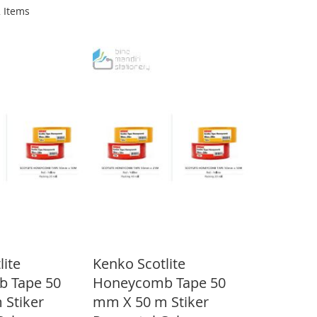
2
Items
lite
Kenko Scotlite
 Tape 50
Honeycomb Tape 50
 Stiker
mm X 50 m Stiker