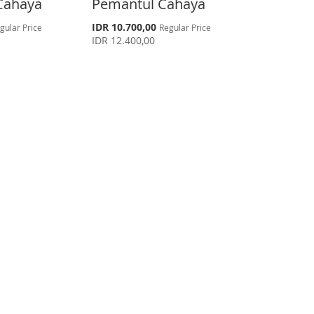
Cahaya
Pemantul Cahaya
S
IDR 10.700,00
gular Price
Regular Price
p
IDR 12.400,00
e
c
i
a
l
P
r
i
c
e