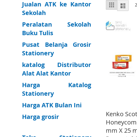
V
Jualan ATK ke Kantor
L
G
r
i
i
Sekolah
i
e
s
d
w
t
Peralatan Sekolah
a
Buku Tulis
s
Pusat Belanja Grosir
Stationery
katalog Distributor
Alat Alat Kantor
Harga Katalog
Stationery
Harga ATK Bulan Ini
Kenko Scot
Harga grosir
Honeycomb
mm X 25 m