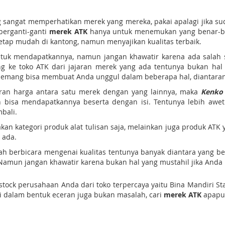
sangat memperhatikan merek yang mereka, pakai apalagi jika 
 berganti-ganti
merek ATK
hanya untuk menemukan yang benar-bena
etap mudah di kantong, namun menyajikan kualitas terbaik.
untuk mendapatkannya, namun jangan khawatir karena ada salah 
ang ke toko ATK dari jajaran merek yang ada tentunya bukan ha
memang bisa membuat Anda unggul dalam beberapa hal, diantaran
aran harga antara satu merek dengan yang lainnya, maka
Kenko
 bisa mendapatkannya beserta dengan isi. Tentunya lebih awet
mbali.
an kategori produk alat tulisan saja, melainkan juga produk ATK y
 ada.
 sudah berbicara mengenai kualitas tentunya banyak diantara ya
 Namun jangan khawatir karena bukan hal yang mustahil jika Anda 
k stock perusahaan Anda dari toko terpercaya yaitu Bina Mandiri 
eli dalam bentuk eceran juga bukan masalah, cari
merek ATK
apapun