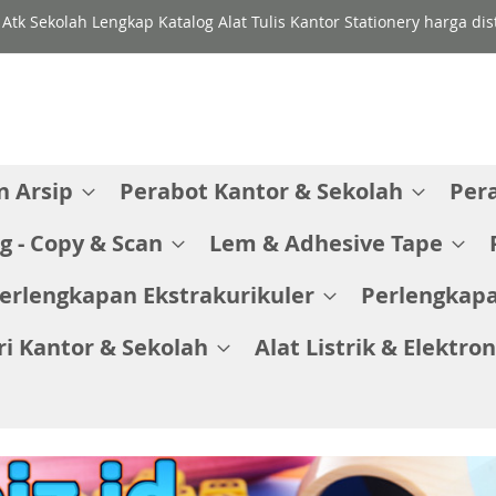
 Atk Sekolah Lengkap Katalog Alat Tulis Kantor Stationery harga di
 Arsip
Perabot Kantor & Sekolah
Per
g - Copy & Scan
Lem & Adhesive Tape
erlengkapan Ekstrakurikuler
Perlengkapa
ri Kantor & Sekolah
Alat Listrik & Elektron