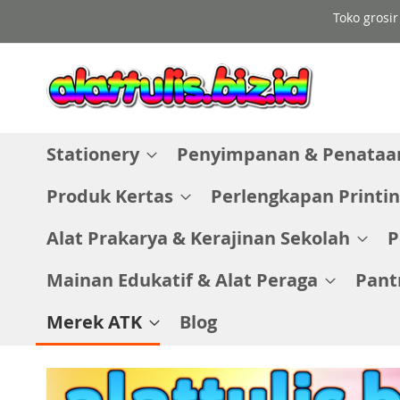
Skip
Toko grosir
to
Content
Stationery
Penyimpanan & Penataan
Produk Kertas
Perlengkapan Printin
Alat Prakarya & Kerajinan Sekolah
P
Mainan Edukatif & Alat Peraga
Pant
Merek ATK
Blog