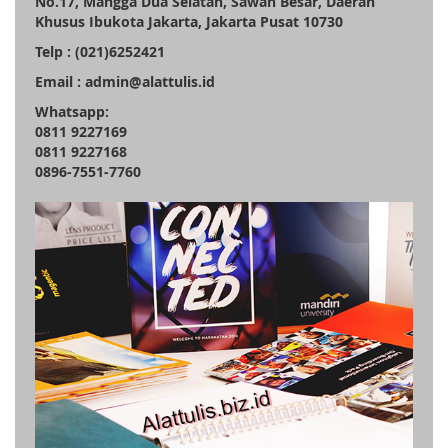
No.17, Mangga Dua Selatan, Sawah Besar, Daerah
Khusus Ibukota Jakarta, Jakarta Pusat 10730
Telp : (021)6252421
Email : admin@alattulis.id
Whatsapp:
0811 9227169
0811 9227168
0896-7551-7760