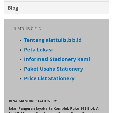
e
Blog
r
:
alattulis.biz.id
Tentang alattulis.biz.id
Peta Lokasi
Informasi Stationery Kami
Paket Usaha Stationery
Price List Stationery
BINA MANDIRI STATIONERY
Jalan Pangeran Jayakarta Komplek Ruko 141 Blok A