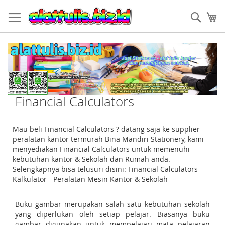
Skip
Sear
M
to
Content
Financial Calculators
Mau beli Financial Calculators ? datang saja ke supplier
peralatan kantor termurah Bina Mandiri Stationery, kami
menyediakan Financial Calculators untuk memenuhi
kebutuhan kantor & Sekolah dan Rumah anda.
Selengkapnya bisa telusuri disini: Financial Calculators -
Kalkulator - Peralatan Mesin Kantor & Sekolah
Buku gambar merupakan salah satu kebutuhan sekolah
yang diperlukan oleh setiap pelajar. Biasanya buku
gambar digunakan untuk mempelajari mata pelajaran