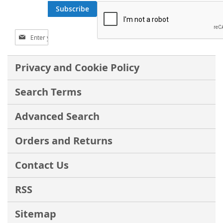
Subscribe
S
i
g
n
Privacy and Cookie Policy
U
p
Search Terms
f
o
r
Advanced Search
O
u
Orders and Returns
r
N
e
Contact Us
w
s
RSS
l
e
Sitemap
t
t