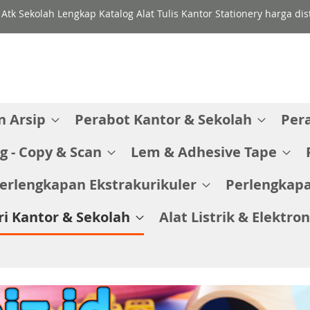
 Atk Sekolah Lengkap Katalog Alat Tulis Kantor Stationery harga di
 Arsip
Perabot Kantor & Sekolah
Per
g - Copy & Scan
Lem & Adhesive Tape
erlengkapan Ekstrakurikuler
Perlengkapa
ri Kantor & Sekolah
Alat Listrik & Elektron