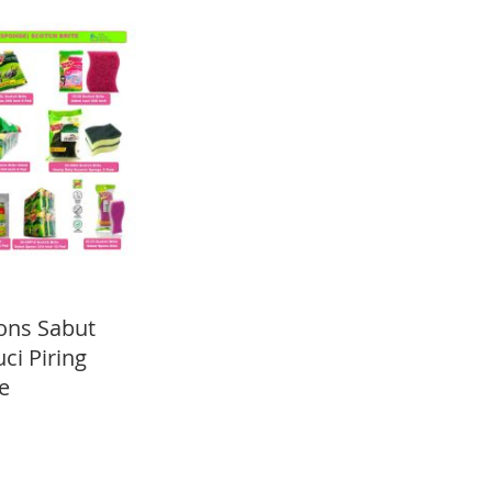
ons Sabut
ci Piring
e