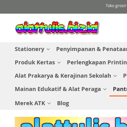
Skip
Toko grosir
to
Content
Stationery
Penyimpanan & Penataan
Produk Kertas
Perlengkapan Printin
Alat Prakarya & Kerajinan Sekolah
P
Mainan Edukatif & Alat Peraga
Pant
Merek ATK
Blog