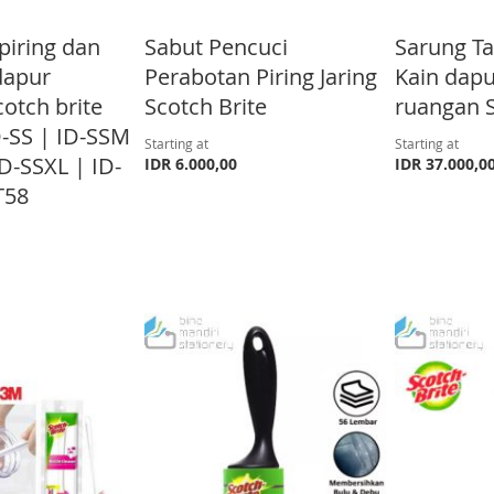
piring dan
Sabut Pencuci
Sarung Ta
dapur
Perabotan Piring Jaring
Kain dapu
cotch brite
Scotch Brite
ruangan S
D-SS | ID-SSM
Starting at
Starting at
D-SSXL | ID-
IDR 6.000,00
IDR 37.000,0
T58