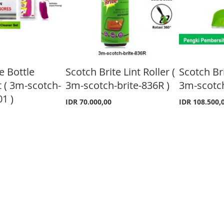
e Bottle
Scotch Brite Lint Roller (
Scotch Bri
t ( 3m-scotch-
3m-scotch-brite-836R )
3m-scotch
1 )
IDR 70.000,00
IDR 108.500,