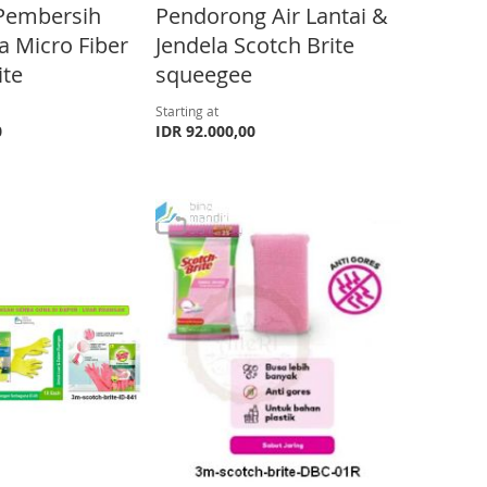
 Pembersih
Pendorong Air Lantai &
D
 Micro Fiber
Jendela Scotch Brite
i
ite
squeegee
r
e
Starting at
0
IDR 92.000,00
c
t
i
o
n