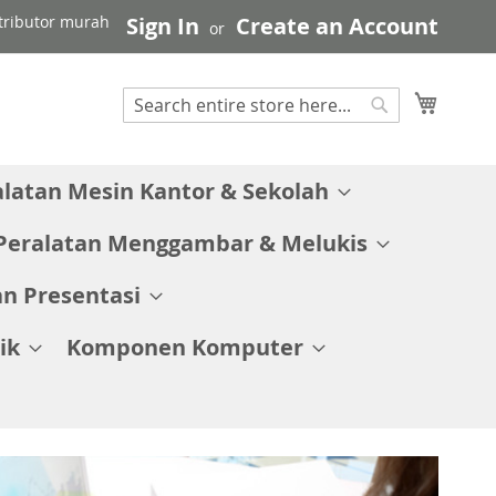
stributor murah
Sign In
Create an Account
My C
Search
Search
alatan Mesin Kantor & Sekolah
Peralatan Menggambar & Melukis
n Presentasi
ik
Komponen Komputer