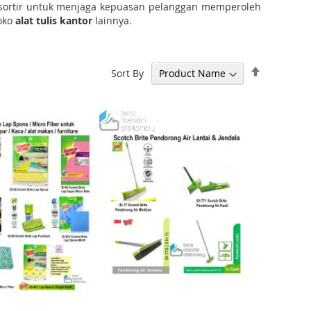
isortir untuk menjaga kepuasan pelanggan memperoleh
toko
alat tulis kantor
lainnya.
S
Sort By
e
t
D
e
s
c
e
n
d
i
n
g