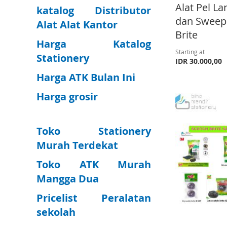
Alat Pel La
katalog Distributor
dan Sweep
Alat Alat Kantor
Brite
Harga Katalog
Starting at
Stationery
IDR 30.000,00
Harga ATK Bulan Ini
Add to Cart
Add to Cart
Add to Cart
Add to Cart
Harga grosir
A
A
A
A
D
A
D
A
D
A
D
A
Toko Stationery
D
D
D
D
D
D
D
D
Murah Terdekat
T
D
T
D
T
D
T
D
Toko ATK Murah
O
T
O
T
O
T
Mangga Dua
O
T
W
O
W
O
W
O
W
O
Pricelist Peralatan
I
C
I
C
I
C
sekolah
I
C