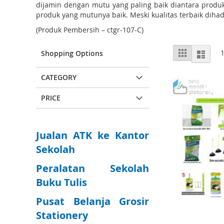
dijamin dengan mutu yang paling baik diantara prod
produk yang mutunya baik. Meski kualitas terbaik diha
(Produk Pembersih – ctgr-107-C)
V
L
G
Shopping Options
r
i
i
i
e
s
d
CATEGORY
w
t
a
PRICE
s
Jualan ATK ke Kantor
Sekolah
Peralatan Sekolah
Buku Tulis
Pusat Belanja Grosir
Stationery