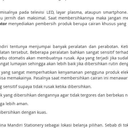
misalnya pada televisi LED, layar plasma, ataupun smartphone
alu jernih dan maksimal. Saat membersihkannya maka jangan me
antor
menyediakan pembersih produk berupa cairan khusus yang 
iri tentunya menjumpai banyak peralatan dan perabotan. Keti
tan tersebut. Beberapa peralatan bahkan sangat sensitif terhada
ebu otomatis akan membuatnya rusak. Apa yang terjadi jika suda
angat lumayan sehingga akan lebih baik jika dibersihkan rutin den
 yang sangat memperhatikan kenyamanan pengguna produk elektr
bisa memakainya. Pasalnya saat membersihkan cairan ini menawark
ensitif supaya tidak rusak ketika dibersihkan.
yang dibersihkan dengannya agar tidak tergores dan berbekas n
ga lebih aman.
ibersihkan dengan kuas.
na Mandiri Stationery sebagai lokasi belanja pilihan. Sebab di 