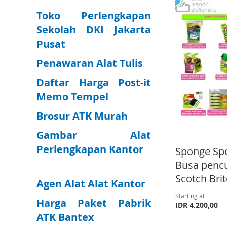
O
T
W
O
W
O
A
Toko Perlengkapan
W
O
I
C
I
C
D
A
Sekolah DKI Jakarta
I
C
S
O
S
O
Pusat
D
D
S
O
H
M
H
M
Penawaran Alat Tulis
T
D
H
M
L
P
L
P
O
T
Daftar Harga Post-it
L
P
Memo Tempel
I
A
I
A
W
O
I
A
S
R
S
R
Brosur ATK Murah
I
C
S
R
T
E
T
E
Gambar Alat
S
O
T
E
Perlengkapan Kantor
Sponge Sp
H
M
Busa pencu
L
P
Scotch Brit
Agen Alat Alat Kantor
I
A
Starting at
Harga Paket Pabrik
S
R
IDR 4.200,00
ATK Bantex
T
E