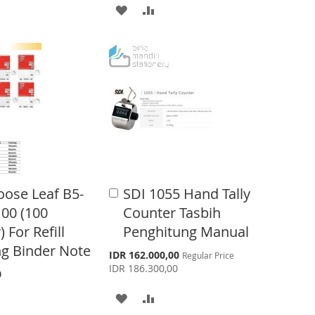
t
A
A
D
D
D
D
T
T
O
O
W
C
I
O
S
M
oose Leaf B5-
SDI 1055 Hand Tally
A
H
P
d
00 (100
Counter Tasbih
d
L
A
 For Refill
Penghitung Manual
t
o
ng Binder Note
I
R
S
IDR 162.000,00
Regular Price
C
p
IDR 186.300,00
a
0
e
S
E
r
c
A
A
t
i
T
a