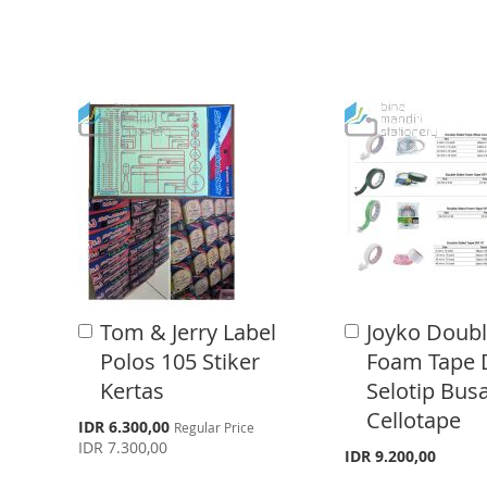
D
D
D
D
T
T
T
T
O
O
O
O
W
C
W
C
I
O
I
O
S
M
S
M
H
P
H
P
L
A
L
A
I
R
I
R
Tom & Jerry Label
Joyko Doubl
A
A
d
d
S
E
S
E
Polos 105 Stiker
Foam Tape 
d
d
Kertas
Selotip Busa
T
T
t
t
o
o
Cellotape
S
IDR 6.300,00
Regular Price
C
C
p
IDR 7.300,00
a
a
IDR 9.200,00
e
r
r
c