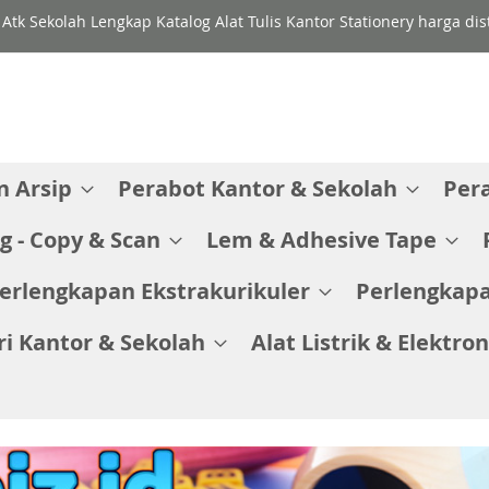
 Atk Sekolah Lengkap Katalog Alat Tulis Kantor Stationery harga di
 Arsip
Perabot Kantor & Sekolah
Per
g - Copy & Scan
Lem & Adhesive Tape
erlengkapan Ekstrakurikuler
Perlengkapa
ri Kantor & Sekolah
Alat Listrik & Elektron