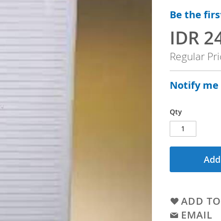
Be the fir
IDR 2
S
p
Regular Pr
e
c
Notify me
i
a
Qty
l
P
r
Add
i
c
e
ADD TO
EMAIL