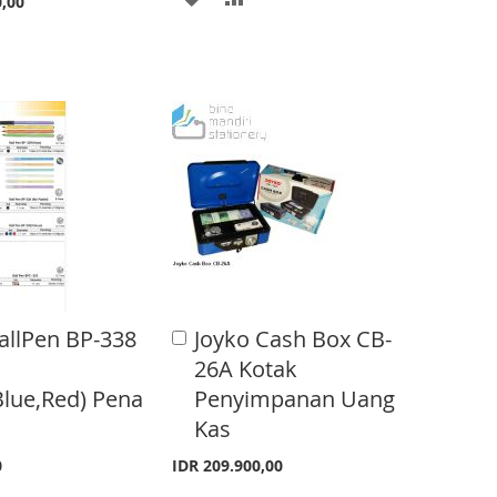
0,00
D
D
D
D
T
T
O
O
W
C
I
O
S
M
H
P
allPen BP-338
Joyko Cash Box CB-
A
L
A
d
26A Kotak
d
I
R
Blue,Red) Pena
Penyimpanan Uang
t
S
E
o
Kas
C
T
a
0
IDR 209.900,00
r