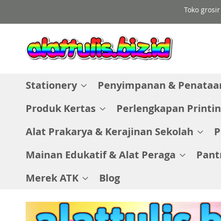
Skip
Toko grosir
to
Content
Stationery
Penyimpanan & Penataan
Produk Kertas
Perlengkapan Printin
Alat Prakarya & Kerajinan Sekolah
P
Mainan Edukatif & Alat Peraga
Pant
Merek ATK
Blog