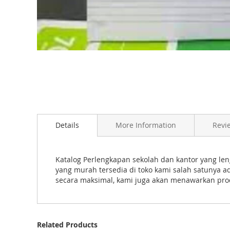
e
s
g
a
S
l
k
l
i
e
p
r
t
y
Details
More Information
Revi
o
t
h
Katalog Perlengkapan sekolah dan kantor yang len
yang murah tersedia di toko kami salah satunya ad
e
secara maksimal, kami juga akan menawarkan produ
b
e
g
Related Products