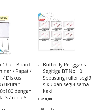
T
T
O
O
W
C
I
O
S
M
H
P
L
A
p Chart Board
Butterfly Penggaris
A
I
R
d
inar / Rapat /
Segitiga BT No.10
d
S
E
i / Diskusi
Sepasang ruller segi3
t
o
d) ukuran
siku dan segi3 sama
T
C
70x100 dengan
kaki
a
r
ki 3 / roda 5
IDR 0,00
t
A
A