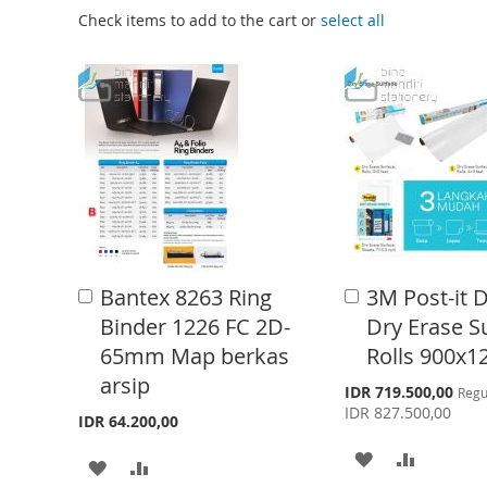
i
Check items to add to the cart or
select all
n
n
i
n
g
o
f
t
h
Bantex 8263 Ring
3M Post-it 
A
A
e
d
d
Binder 1226 FC 2D-
Dry Erase Su
i
d
d
65mm Map berkas
Rolls 900x
t
t
m
o
o
arsip
S
IDR 719.500,00
a
Regu
C
C
p
IDR 827.500,00
a
a
IDR 64.200,00
g
e
r
r
c
A
A
e
t
t
i
A
A
a