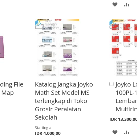
t
t
A
A
T
D
D
D
D
T
T
D
D
O
O
T
T
W
C
O
O
I
O
W
C
S
M
I
O
H
P
S
M
L
A
ding File
Katalog Jangka Joyko
Joyko L
A
H
P
d
) Map
Math Set Model MS
100PL-1
I
R
d
L
A
terlengkap di Toko
Lembar)
t
S
E
o
Grosir Peralatan
Multiri
I
R
C
T
Sekolah
a
IDR 13.300,0
S
E
r
Starting at
t
A
A
T
IDR 4.000,00