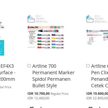
DEF4X3
Artline 700
Artline
A
A
d
d
rface -
Permanent Marker
Pen Cli
d
d
1200mm
Spidol Permanen
Penanda
t
t
o
o
Bullet Style
Cetek C
lar Price
C
C
a
a
S
S
IDR 10.700,00
IDR 19.800,0
Regular Price
p
p
r
r
IDR 12.400,00
IDR 22.800,0
e
e
t
t
c
c
A
A
A
A