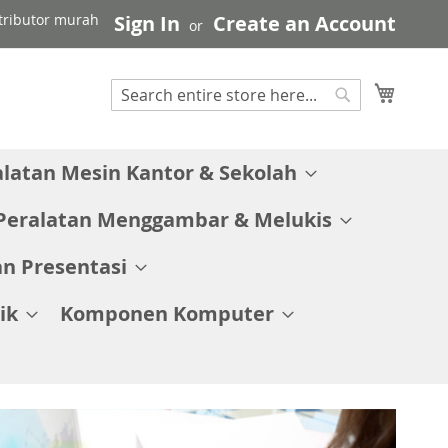
stributor murah
Sign In
Create an Account
My C
Search
Search
alatan Mesin Kantor & Sekolah
Peralatan Menggambar & Melukis
n Presentasi
ik
Komponen Komputer