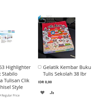
 63 Highlighter
Gelatik Kembar Buku
A
d
x Stabilo
Tulis Sekolah 38 lbr
d
 Tulisan Clik
t
IDR 0,00
o
hisel Style
C
A
A
a
0
Regular Price
r
D
D
0
t
D
D