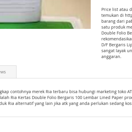
Price list atau
temukan di http
barang dari pa
satu produk me
Double Folio B
rekomendasikan 
D/F Bergaris L
sangat layak u
anggaran.
ews
gkap contohnya merek Ria terbaru bisa hubungi marketing toko ATK
alah Ria Kertas Double Folio Bergaris 100 Lembar Lined Paper pro
k Ria alternatif yang lain jika atk yang anda perlukan sedang ko