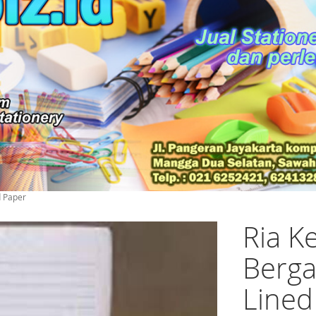
d Paper
Ria K
Berga
Lined