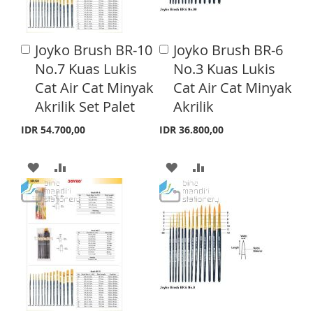
W
C
W
C
I
O
I
O
Joyko Brush BR-10
Joyko Brush BR-6
A
A
S
M
S
M
d
d
No.7 Kuas Lukis
No.3 Kuas Lukis
d
d
H
P
H
P
Cat Air Cat Minyak
Cat Air Cat Minyak
t
t
o
o
Akrilik Set Palet
Akrilik
L
A
L
A
C
C
a
a
I
R
I
R
IDR 54.700,00
IDR 36.800,00
r
r
S
E
S
E
t
t
A
A
A
A
T
T
D
D
D
D
D
D
D
D
T
T
T
T
O
O
O
O
W
C
W
C
I
O
I
O