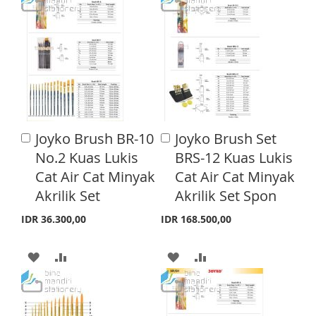
D
D
D
D
T
T
T
T
O
O
O
O
W
C
W
C
I
O
I
O
S
M
Joyko Brush BR-10
Joyko Brush Set
A
A
S
M
d
H
P
d
No.2 Kuas Lukis
BRS-12 Kuas Lukis
d
d
H
P
Cat Air Cat Minyak
Cat Air Cat Minyak
L
A
t
t
o
o
Akrilik Set
Akrilik Set Spon
L
A
I
R
C
C
a
a
I
R
IDR 36.300,00
IDR 168.500,00
S
E
r
r
S
E
t
t
T
A
A
A
A
T
D
D
D
D
D
D
D
D