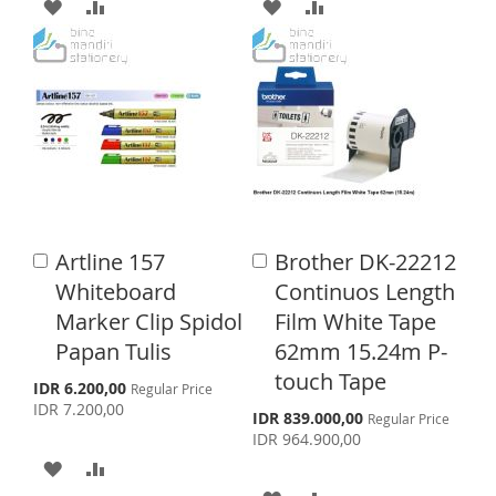
A
A
A
A
T
a
a
l
l
D
D
D
D
P
P
r
r
D
D
D
D
i
i
c
c
T
T
T
T
e
e
O
O
O
O
W
C
W
C
I
O
I
O
Artline 157
Brother DK-22212
A
A
S
M
S
M
d
d
Whiteboard
Continuos Length
d
d
H
P
H
P
Marker Clip Spidol
Film White Tape
t
t
o
o
Papan Tulis
62mm 15.24m P-
L
A
L
A
C
C
touch Tape
a
a
S
I
R
I
R
IDR 6.200,00
Regular Price
p
r
r
IDR 7.200,00
S
IDR 839.000,00
Regular Price
e
S
E
S
E
t
t
p
IDR 964.900,00
c
e
i
A
A
T
T
c
a
i
A
A
l