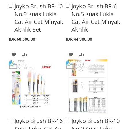
Joyko Brush BR-10
Joyko Brush BR-6
A
A
S
M
S
M
d
d
No.9 Kuas Lukis
No.5 Kuas Lukis
d
d
H
P
H
P
Cat Air Cat Minyak
Cat Air Cat Minyak
t
t
o
o
Akrilik Set
Akrilik
L
A
L
A
C
C
a
a
I
R
I
R
IDR 68.500,00
IDR 44.900,00
r
r
S
E
S
E
t
t
A
A
A
A
T
T
D
D
D
D
D
D
D
D
T
T
T
T
O
O
O
O
W
C
W
C
I
O
I
O
Joyko Brush BR-16
Joyko Brush BR-10
A
A
S
M
S
M
d
d
Kuas Lukis Cat Air
No.0 Kuas Lukis