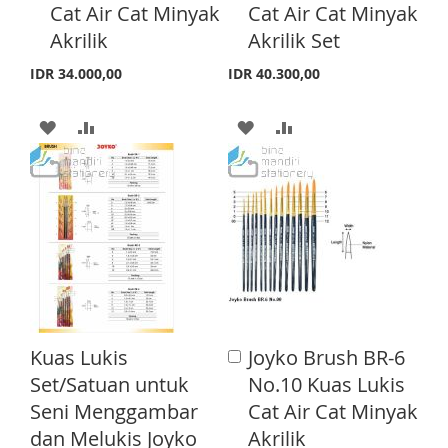
H
P
H
P
Cat Air Cat Minyak
Cat Air Cat Minyak
t
t
o
o
Akrilik
Akrilik Set
L
A
L
A
C
C
a
a
I
R
I
R
IDR 34.000,00
IDR 40.300,00
r
r
S
E
S
E
t
t
A
A
A
A
T
T
D
D
D
D
D
D
D
D
T
T
T
T
O
O
O
O
W
C
W
C
I
O
I
O
Kuas Lukis
Joyko Brush BR-6
A
S
M
S
M
d
Set/Satuan untuk
No.10 Kuas Lukis
d
H
P
H
P
Seni Menggambar
Cat Air Cat Minyak
t
o
dan Melukis Joyko
Akrilik
L
A
L
A