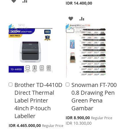
a
IDR 14.400,00
l
T
D
D
P
r
A
A
D
D
i
c
D
D
T
T
e
D
D
O
O
T
T
W
C
O
O
I
O
W
C
S
M
I
O
H
P
Brother TD-4410D
Snowman FT-700
A
A
S
M
d
L
A
d
Direct Thermal
0.8 Drawing Pen
d
d
H
P
Label Printer
Green Pena
I
R
t
t
o
o
4inch P-touch
Gambar
L
A
S
E
C
C
Labeller
a
a
S
I
R
IDR 8.900,00
Regular Price
T
p
r
r
IDR 10.300,00
S
IDR 4.465.000,00
Regular Price
e
S
E
t
t