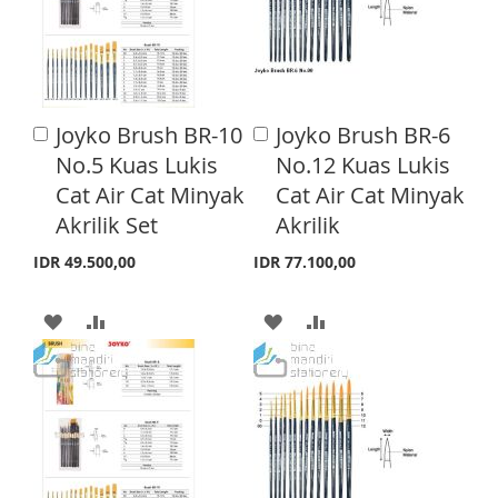
S
E
O
O
T
W
C
I
O
Joyko Brush BR-10
Joyko Brush BR-6
A
A
S
M
d
d
No.5 Kuas Lukis
No.12 Kuas Lukis
d
d
H
P
Cat Air Cat Minyak
Cat Air Cat Minyak
t
t
o
o
Akrilik Set
Akrilik
L
A
C
C
a
a
I
R
IDR 49.500,00
IDR 77.100,00
r
r
S
E
t
t
A
A
A
A
T
D
D
D
D
D
D
D
D
T
T
T
T
O
O
O
O