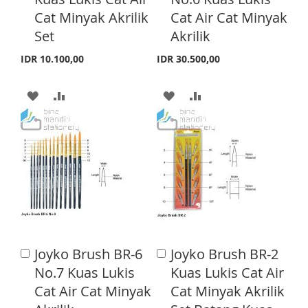
d
d
H
P
H
P
Cat Minyak Akrilik
Cat Air Cat Minyak
t
t
o
o
Set
Akrilik
L
A
L
A
C
C
a
a
I
R
I
R
IDR 10.100,00
IDR 30.500,00
r
r
S
E
S
E
t
t
A
A
A
A
T
T
D
D
D
D
D
D
D
D
T
T
T
T
O
O
O
O
W
C
W
C
I
O
I
O
Joyko Brush BR-6
Joyko Brush BR-2
A
A
S
M
S
M
d
d
No.7 Kuas Lukis
Kuas Lukis Cat Air
d
d
H
P
H
P
Cat Air Cat Minyak
Cat Minyak Akrilik
t
t
o
o