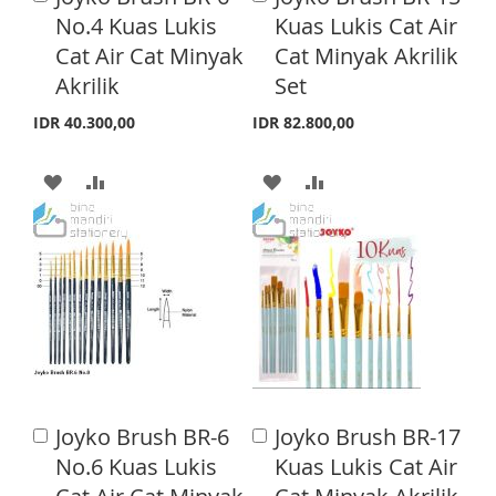
S
M
S
M
d
d
No.4 Kuas Lukis
Kuas Lukis Cat Air
d
d
H
P
H
P
Cat Air Cat Minyak
Cat Minyak Akrilik
t
t
o
o
Akrilik
Set
L
A
L
A
C
C
a
a
I
R
I
R
IDR 40.300,00
IDR 82.800,00
r
r
S
E
S
E
t
t
A
A
A
A
T
T
D
D
D
D
D
D
D
D
T
T
T
T
O
O
O
O
W
C
W
C
I
O
I
O
Joyko Brush BR-6
Joyko Brush BR-17
A
A
S
M
S
M
d
d
No.6 Kuas Lukis
Kuas Lukis Cat Air
d
d
H
P
H
P