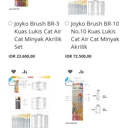
W
C
W
C
I
O
I
O
Joyko Brush BR-3
Joyko Brush BR-10
A
A
S
M
S
M
d
d
Kuas Lukis Cat Air
No.10 Kuas Lukis
d
d
H
P
H
P
Cat Minyak Akrilik
Cat Air Cat Minyak
t
t
o
o
Set
Akrilik
L
A
L
A
C
C
a
a
I
R
I
R
IDR 23.600,00
IDR 72.500,00
r
r
S
E
S
E
t
t
A
A
A
A
T
T
D
D
D
D
D
D
D
D
T
T
T
T
O
O
O
O
W
C
W
C