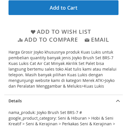
g
l
Add to Cart
i
l
n
e
n
r
ADD TO WISH LIST
i
y
ADD TO COMPARE
EMAIL
n
g
Harga Grosir Joyko khususnya produk Kuas Lukis untuk
o
pembelian quantity banyak jenis Joyko Brush Set BRS-7
f
Kuas Lukis Cat Air Cat Minyak Akrilik Set Palet bisa
langsung bertemu sales toko Alat tulis kami atau melalui
t
telepon. Masih banyak pilihan Kuas Lukis dengan
h
mengunjungi website kami di kategori Merek ATK>Joyko
dan Peralatan Menggambar & Melukis>Kuas Lukis
e
i
Details
m
a
nama_produk: Joyko Brush Set BRS-7 #
google_product_category: Seni & Hiburan > Hobi & Seni
g
Kreatif > Seni & Kerajinan > Perkakas Seni & Kerajinan >