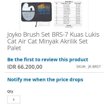
e
n
d
o
f
Joyko Brush Set BRS-7 Kuas Lukis
S
t
Cat Air Cat Minyak Akrilik Set
k
h
Palet
i
e
p
i
Be the first to review this product
t
m
IDR 66.200,00
SKU
JK-BRS7
o
a
t
g
Notify me when the price drops
h
e
e
s
Qty
b
g
e
a