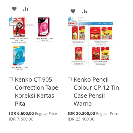
T
c
i
A
A
T
A
A
a
l
D
D
D
D
P
r
D
D
i
D
D
c
T
T
e
T
T
O
O
O
O
W
C
W
C
I
O
I
O
Kenko CT-905
Kenko Pencil
A
A
S
M
S
M
d
d
Correction Tape
Colour CP-12 Tin
d
H
P
d
H
P
Koreksi Kertas
Case Pensil
t
t
L
A
o
o
Pita
Warna
L
A
C
C
I
R
a
a
S
S
I
R
IDR 6.600,00
IDR 20.300,00
Regular Price
Regular Price
p
p
r
r
IDR 7.600,00
IDR 23.400,00
S
E
e
e
S
E
t
t
c
c
T
i
i