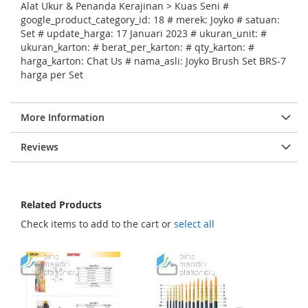
e
Alat Ukur & Penanda Kerajinan > Kuas Seni #
s
google_product_category_id: 18 # merek: Joyko # satuan:
Set # update_harga: 17 Januari 2023 # ukuran_unit: #
g
ukuran_karton: # berat_per_karton: # qty_karton: #
a
harga_karton: Chat Us # nama_asli: Joyko Brush Set BRS-7
harga per Set
l
l
e
More Information
r
Reviews
y
Related Products
Check items to add to the cart or
select all