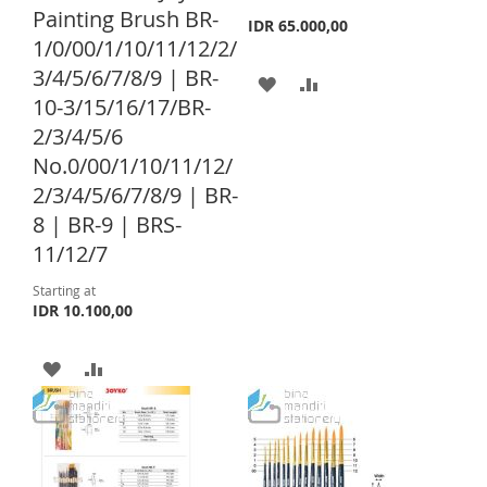
C
Painting Brush BR-
a
I
R
I
R
IDR 65.000,00
r
1/0/00/1/10/11/12/2/
S
E
S
E
t
3/4/5/6/7/8/9 | BR-
A
A
T
T
10-3/15/16/17/BR-
D
D
2/3/4/5/6
D
D
No.0/00/1/10/11/12/
2/3/4/5/6/7/8/9 | BR-
T
T
8 | BR-9 | BRS-
O
O
11/12/7
W
C
Starting at
I
O
IDR 10.100,00
S
M
A
A
H
P
D
D
L
A
D
D
I
R
T
T