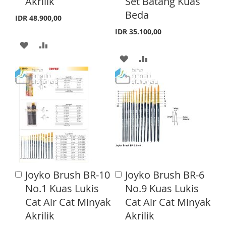
Akrilik
Set Batang Kuas
L
A
L
A
C
C
Beda
a
a
I
R
I
R
IDR 48.900,00
r
r
IDR 35.100,00
S
E
S
E
t
t
A
A
T
T
A
A
D
D
D
D
D
D
D
D
T
T
T
T
O
O
O
O
W
C
W
C
I
O
I
O
S
M
Joyko Brush BR-10
Joyko Brush BR-6
A
A
S
M
d
H
P
d
No.1 Kuas Lukis
No.9 Kuas Lukis
d
d
H
P
Cat Air Cat Minyak
Cat Air Cat Minyak
L
A
t
t
o
o
Akrilik
Akrilik
L
A
I
R
C
C