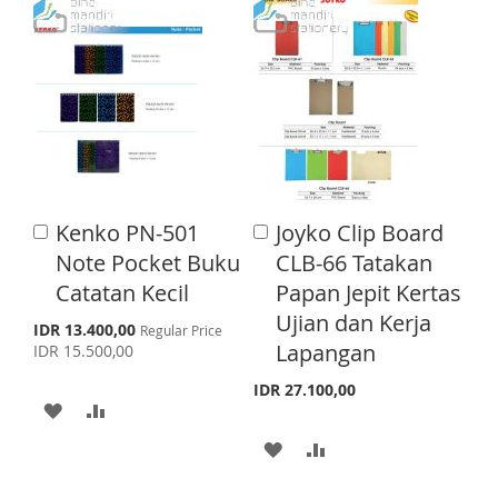
D
D
D
D
D
D
D
D
T
T
T
T
O
O
O
O
W
C
W
C
I
O
I
O
Kenko PN-501
Joyko Clip Board
A
A
S
M
S
M
d
d
Note Pocket Buku
CLB-66 Tatakan
d
d
H
P
H
P
Catatan Kecil
Papan Jepit Kertas
t
t
o
o
Ujian dan Kerja
L
A
L
A
S
IDR 13.400,00
Regular Price
C
C
p
Lapangan
IDR 15.500,00
a
a
I
R
I
R
e
r
r
c
IDR 27.100,00
S
E
S
E
t
t
i
A
A
a
l
T
T
D
D
A
A
P
r
D
D
D
D
i