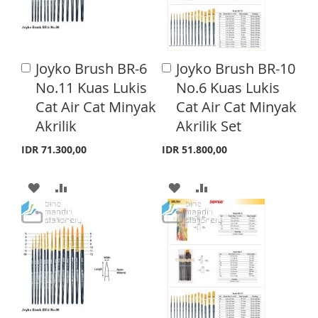
O
O
O
O
W
C
W
C
I
O
I
O
Joyko Brush BR-6
Joyko Brush BR-10
A
A
S
M
S
M
d
d
No.11 Kuas Lukis
No.6 Kuas Lukis
d
d
H
P
H
P
Cat Air Cat Minyak
Cat Air Cat Minyak
t
t
o
o
Akrilik
Akrilik Set
L
A
L
A
C
C
a
a
I
R
I
R
IDR 71.300,00
IDR 51.800,00
r
r
S
E
S
E
t
t
A
A
A
A
T
T
D
D
D
D
D
D
D
D
T
T
T
T
O
O
O
O
W
C
W
C