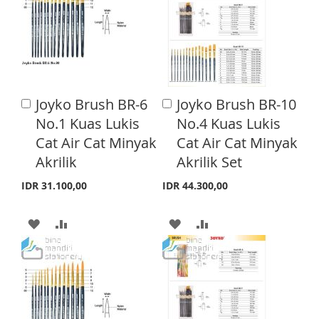
T
T
T
T
O
O
O
O
W
C
W
C
I
O
I
O
Joyko Brush BR-6
Joyko Brush BR-10
A
A
S
M
S
M
d
d
No.1 Kuas Lukis
No.4 Kuas Lukis
d
d
H
P
H
P
Cat Air Cat Minyak
Cat Air Cat Minyak
t
t
o
o
Akrilik
Akrilik Set
L
A
L
A
C
C
a
a
I
R
I
R
IDR 31.100,00
IDR 44.300,00
r
r
S
E
S
E
t
t
A
A
A
A
T
T
D
D
D
D
D
D
D
D
T
T
T
T