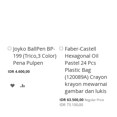
c
T
T
D
D
e
O
O
T
T
W
C
O
O
I
O
W
C
S
M
I
O
Joyko BallPen BP-
Faber-Castell
A
A
H
P
S
M
d
d
199 (Trico,3 Color)
Hexagonal Oil
d
d
L
A
H
P
Pena Pulpen
Pastel 24 Pcs
t
t
o
o
Plastic Bag
I
R
L
A
IDR 4.600,00
C
C
(120089A) Crayon
a
a
S
E
I
R
r
r
krayon mewarnai
A
A
T
S
E
t
t
gambar dan lukis
D
D
T
S
IDR 63.500,00
Regular Price
D
D
p
IDR 73.100,00
e
T
T
c
i