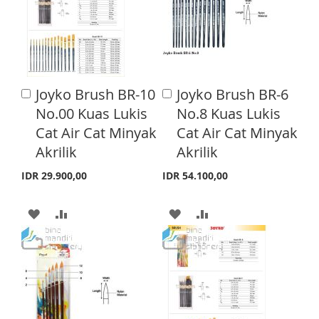
Joyko Brush BR-10
Joyko Brush BR-6
A
A
d
d
No.00 Kuas Lukis
No.8 Kuas Lukis
d
d
Cat Air Cat Minyak
Cat Air Cat Minyak
t
t
o
o
Akrilik
Akrilik
C
C
a
a
IDR 29.900,00
IDR 54.100,00
r
r
t
t
A
A
A
A
D
D
D
D
D
D
D
D
T
T
T
T
O
O
O
O