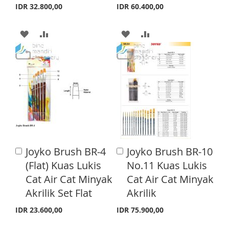
a
a
I
R
IDR 32.800,00
IDR 60.400,00
S
E
r
r
S
E
t
t
T
A
A
A
A
T
D
D
D
D
D
D
D
D
T
T
T
T
O
O
O
O
W
C
W
C
I
O
I
O
Joyko Brush BR-4
Joyko Brush BR-10
A
A
S
M
S
M
d
d
(Flat) Kuas Lukis
No.11 Kuas Lukis
d
d
H
P
H
P
Cat Air Cat Minyak
Cat Air Cat Minyak
t
t
o
o
Akrilik Set Flat
Akrilik
L
A
L
A
C
C
a
a
I
R
I
R
IDR 23.600,00
IDR 75.900,00
r
r
t
t