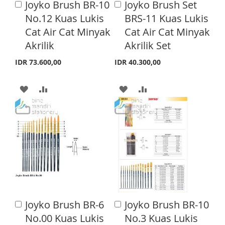
H
P
Joyko Brush BR-10
Joyko Brush Set
A
A
S
M
d
d
No.12 Kuas Lukis
BRS-11 Kuas Lukis
L
A
d
d
H
P
Cat Air Cat Minyak
Cat Air Cat Minyak
t
t
I
R
o
o
Akrilik
Akrilik Set
L
A
C
C
S
E
a
a
I
R
IDR 73.600,00
IDR 40.300,00
T
r
r
S
E
t
t
A
A
A
A
T
D
D
D
D
D
D
D
D
T
T
T
T
O
O
O
O
W
C
W
C
I
O
I
O
Joyko Brush BR-6
Joyko Brush BR-10
A
A
S
M
S
M
d
d
No.00 Kuas Lukis
No.3 Kuas Lukis
d
d